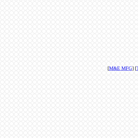
[
M&E MFG
] [