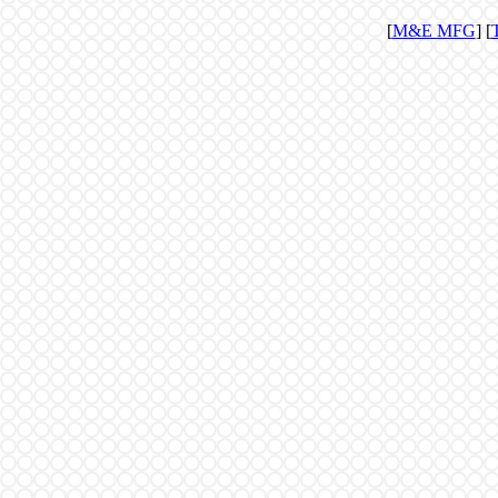
[
M&E MFG
] [